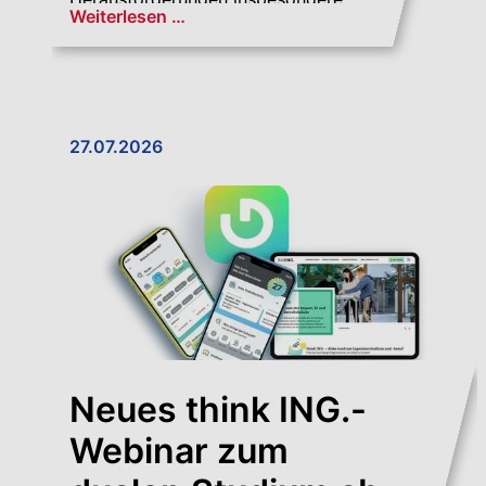
Weiterlesen …
beim Arbeits- und Sozialverhalten
27.07.2026
Neues think ING.-
Webinar zum