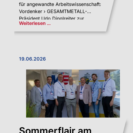
für angewandte Arbeitswissenschaft:
Vordenker › GESAMTMETALL-
Präsident Udo Dinglreiter zur
Weiterlesen …
Wirtschaftskrise
19.06.2026
Sommerflair am