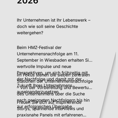
2026
Ihr Unternehmen ist Ihr Lebenswerk –
doch wie soll seine Geschichte
weitergehen?
Beim HMZ-Festival der
Unternehmensnachfolge am 11.
September in Wiesbaden erhalten Sie
wertvolle Impulse und neue
Perspektiven, um sich frühzeitig mit
Im Fokus stehen die sieben zentralen
der Nachfolge und damit mit der
Stationen der Unternehmensnachfolge
Zukunft Ihres Unternehmens
– von der Vorbereitung und Bewertung
auseinanderzusetzen.
des Unternehmens über die Suche
nach geeigneten Nachfolgern bis hin
Freuen Sie sich auf inspirierende
zur erfolgreichen Übergabe.
Storys, spannende Interviews und
praxisnahe Panels mit erfahrenen