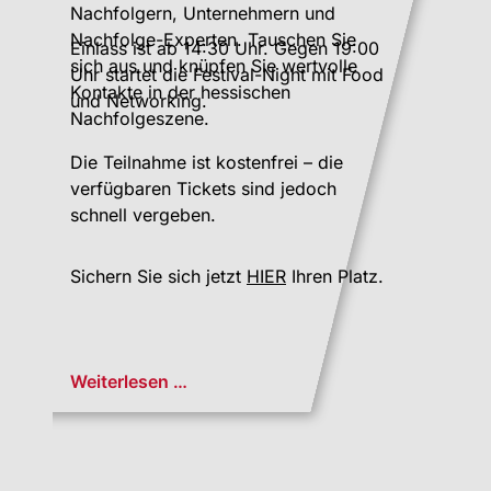
Nachfolgern, Unternehmern und
Nachfolge-Experten. Tauschen Sie
Einlass ist ab 14:30 Uhr. Gegen 19:00
sich aus und knüpfen Sie wertvolle
Uhr startet die Festival-Night mit Food
Kontakte in der hessischen
und Networking.
Nachfolgeszene.
Die Teilnahme ist kostenfrei – die
verfügbaren Tickets sind jedoch
schnell vergeben.
Sichern Sie sich jetzt
HIER
Ihren Platz.
Weiterlesen …