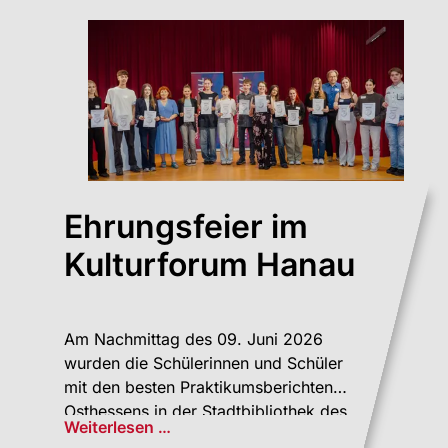
Ehrungsfeier im
Kulturforum Hanau
Am Nachmittag des 09. Juni 2026
wurden die Schülerinnen und Schüler
mit den besten Praktikumsberichten
Osthessens in der Stadtbibliothek des
Weiterlesen …
Hanauer Kulturforums...