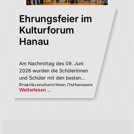
Ehrungsfeier im
Kulturforum
Hanau
Am Nachmittag des 09. Juni
2026 wurden die Schülerinnen
und Schüler mit den besten
Praktikumsberichten Osthessens
Weiterlesen …
in der Stadtbibliothek des
Hanauer Kulturforums...