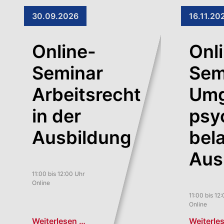
30.09.2026
16.11.20
Online-
Onl
Seminar
Sem
Arbeitsrecht
Umg
in der
psy
Ausbildung
bel
Aus
11:00 bis 12:00 Uhr
Online
11:00 bis 12
Online
Weiterlesen …
Weiterle