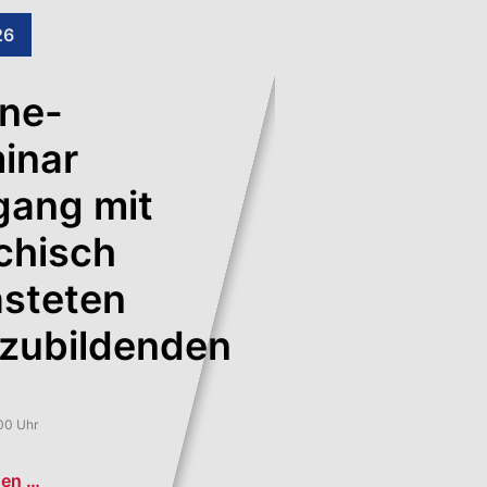
26
ine-
inar
ang mit
chisch
asteten
zubildenden
:00 Uhr
sen …