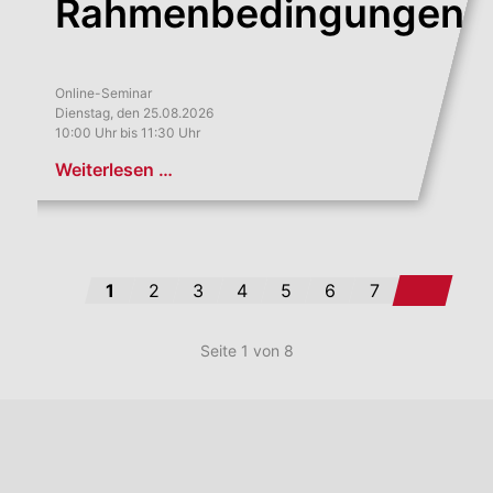
Rahmenbedingungen
Online-Seminar
Dienstag, den 25.08.2026
10:00 Uhr bis 11:30 Uhr
Weiterlesen …
Vorwärts
1
2
3
4
5
6
7
Seite 1 von 8