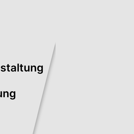
staltung
ung