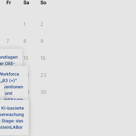
Fr
Sa
So
1
2
7
8
9
undlagen
14
15
16
er OEE-
ethodik
 in
Workforce
21
22
23
 -
„63 (+)“
che
terventionen
28
29
30
ung
und
terstützung
tag
m Umgang
ung
 KI-basierte
it Alkohol-
berwachung
und
ke
 Stage: das
chtkranken
steinLABor
Der
en