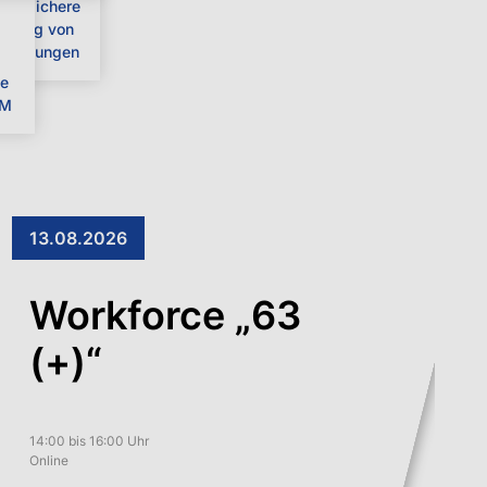
chtssichere
ugang von
ündigungen
te
EM
13.08.2026
Workforce „63
(+)“
14:00 bis 16:00 Uhr
Online