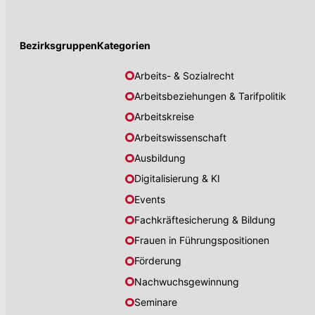
Bezirksgruppen
Kategorien
Arbeits- & Sozialrecht
Arbeitsbeziehungen & Tarifpolitik
Arbeitskreise
Arbeitswissenschaft
Ausbildung
Digitalisierung & KI
Events
Fachkräftesicherung & Bildung
Frauen in Führungspositionen
Förderung
Nachwuchsgewinnung
Seminare