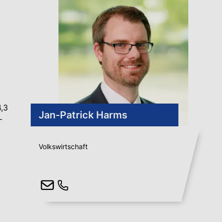
4,3
Jan-Patrick Harms
–
Volkswirtschaft