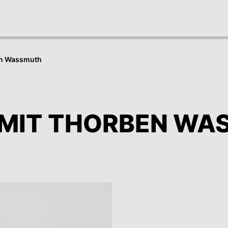
en Wassmuth
 MIT THORBEN W