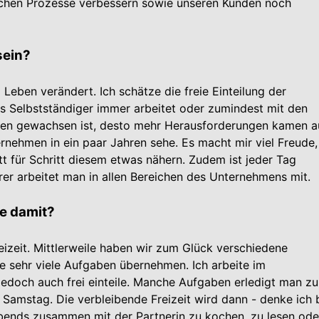
lichen Prozesse verbessern sowie unseren Kunden noch
sein?
 Leben verändert. Ich schätze die freie Einteilung der
als Selbstständiger immer arbeitet oder zumindest mit den
hmen gewachsen ist, desto mehr Herausforderungen kamen a
r­nehmen in ein paar Jahren sehe. Es macht mir viel Freude,
tt für Schritt diesem etwas nähern. Zudem ist jeder Tag
er arbeitet man in allen Bereichen des Unter­nehmens mit.
ie damit?
reizeit. Mittlerweile haben wir zum Glück verschiedene
ie sehr viele Aufgaben übernehmen. Ich arbeite im
 jedoch auch frei einteile. Manche Aufgaben erledigt man z
Samstag. Die verbleibende Freizeit wird dann - denke ich 
abends zusammen mit der Partnerin zu kochen, zu lesen ode