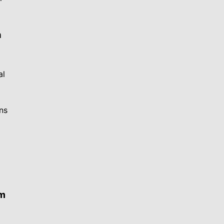
n
al
ns
am