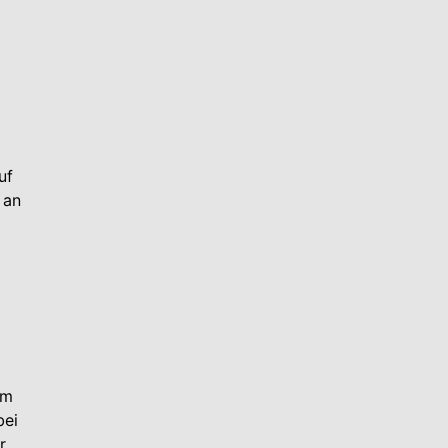
uf
 an
um
bei
r