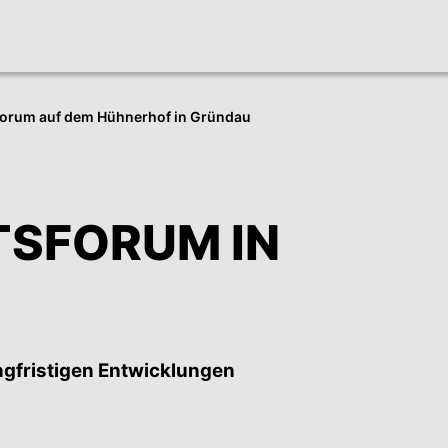
s­forum auf dem Hühner­hof in Gründau
S­FORUM IN
ngfristigen Entwick­lungen