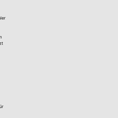
ler
m
zt
ür