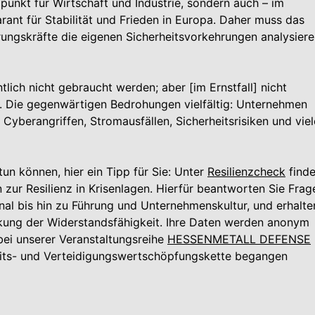
punkt für Wirtschaft und Industrie, sondern auch – im
ant für Stabilität und Frieden in Europa. Daher muss das
ungskräfte die eigenen Sicherheitsvorkehrungen analysier
tlich nicht gebraucht werden; aber [im Ernstfall] nicht
ößl. Die gegenwärtigen Bedrohungen vielfältig: Unternehmen
on Cyberangriffen, Stromausfällen, Sicherheitsrisiken und vie
un können, hier ein Tipp für Sie: Unter
Resilienzcheck
find
zur Resilienz in Krisenlagen. Hierfür beantworten Sie Frag
onal bis hin zu Führung und Unternehmenskultur, und erhalte
kung der Widerstandsfähigkeit. Ihre Daten werden anonym
bei unserer Veranstaltungsreihe
HESSENMETALL DEFENSE
eits- und Verteidigungswertschöpfungskette begangen