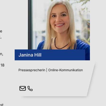
ie
,
n,
Janina Hill
 18
Pressesprecherin | Online-Kommunikation
ist