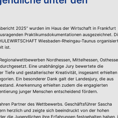
bericht 2025“ wurden im Haus der Wirtschaft in Frankfurt
rausragenden Praktikumsdokumentationen ausgezeichnet. D
 SCHULEWIRTSCHAFT Wiesbaden-Rheingau-Taunus organisiert
 ist.
en Regionalwettbewerben Nordhessen, Mittelhessen, Osthesse
urchgesetzt. Eine unabhängige Jury bewertete die
er Tiefe und gestalterischer Kreativität, insgesamt erhielten
gorien. Ein besonderer Dank galt der Landesjury, die aus
bestand. Anerkennung erhielten zudem die engagierten
ientierung junger Menschen entscheidend fördern.
Jahren Partner des Wettbewerbs. Geschäftsführer Sascha
gern herzlich und zeigte sich beeindruckt von der hohen
t der die Jugendlichen ihre Erfahrungen festgehalten haben, 