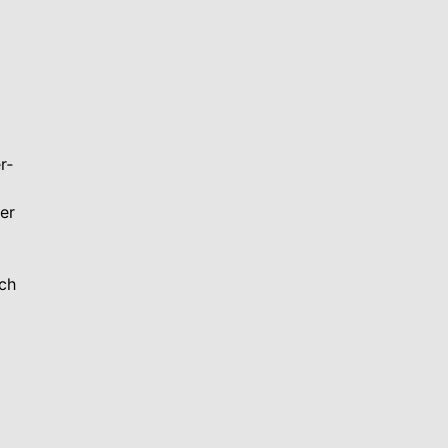
d
r­
er
ich