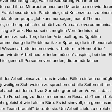
e-Veranstaltung zog, war die Bedeutung von interner
ten und ihren Mitarbeiterinnen und Mitarbeitern sowie dere
 Frank besonders in Pandemie-, und Krisenzeiten, zu einem
tsabläufe entpuppt. „Ich kann nur sagen, macht Themen
etet, seid emphatisch und hört zu. You can’t overcommunica
, sagte Frank. Nur so sei es möglich Verständnis und
ationen zu schaffen, die den Arbeitsalltag maßgeblich
usammenhang die Problematik zur Sprache, die im Plenum al
 Wissensarbeiterinnen sowie -arbeitern im Homeoffice“
um wir die Arbeit neu erfinden müssen“ anspielt, bei dem E
hier generell Personen verstanden, die primär keiner
il der Arbeitseinsatzort das in vielen Fällen einfach unmögl
jeweiligen Sichtweisen zu sprechen und alle Seiten mit ihre
el auch bei dem oft zur Sprache gebrachten Vorwurf, dass
hafte Forschung zu diesem eher neuen Research-Thema bel
r geleistet wird als im Büro. Es ist sinnvoll, ein gemeinsa
er Team braucht“, betonte sie. Um Arbeitsziele zu erreiche