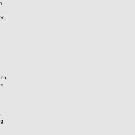
n
en,
den
en
.
ig