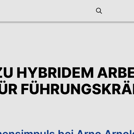
 ZU HYBRIDEM ARB
FÜR FÜHRUNGSKRÄ
ensimpuls bei Arno Arnol