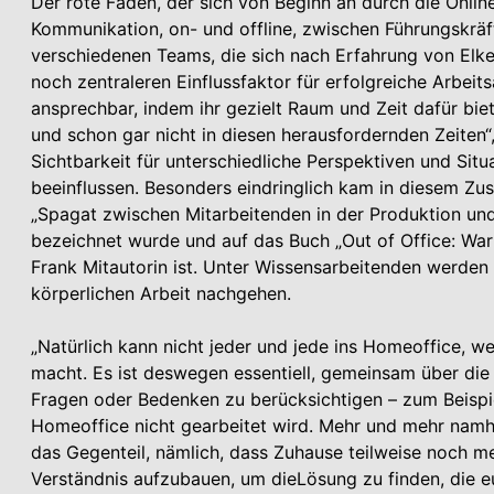
Der rote Faden, der sich von Beginn an durch die Onlin
Kommunikation, on- und offline, zwischen Führungskräf
verschiedenen Teams, die sich nach Erfahrung von Elke
noch zentraleren Einflussfaktor für erfolgreiche Arbei
ansprechbar, indem ihr gezielt Raum und Zeit dafür bi
und schon gar nicht in diesen herausfordernden Zeiten“
Sichtbarkeit für unterschiedliche Perspektiven und Situ
beeinflussen. Besonders eindringlich kam in diesem Z
„Spagat zwischen Mitarbeitenden in der Produktion und
bezeichnet wurde und auf das Buch „Out of Office: War
Frank Mitautorin ist. Unter Wissensarbeitenden werden 
körperlichen Arbeit nachgehen.
„Natürlich kann nicht jeder und jede ins Homeoffice, we
macht. Es ist deswegen essentiell, gemeinsam über die 
Fragen oder Bedenken zu berücksichtigen – zum Beispi
Homeoffice nicht gearbeitet wird. Mehr und mehr nam
das Gegenteil, nämlich, dass Zuhause teilweise noch meh
Verständnis aufzubauen, um dieLösung zu finden, die eu