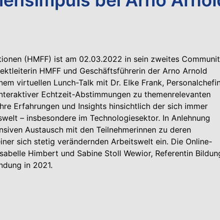
onen (HMFF) ist am 02.03.2022 in sein zweites Communit
ojektleiterin HMFF und Geschäftsführerin der Arno Arnold
em virtuellen Lunch-Talk mit Dr. Elke Frank, Personalchefi
 interaktiver Echtzeit-Abstimmungen zu themenrelevanten
re Erfahrungen und Insights hinsichtlich der sich immer
swelt – insbesondere im Technologiesektor. In Anlehnung
tensiven Austausch mit den Teilnehmerinnen zu deren
iner sich stetig verändernden Arbeitswelt ein. Die Online-
Isabelle Himbert und Sabine Stoll Wewior, Referentin Bildun
ndung in 2021.