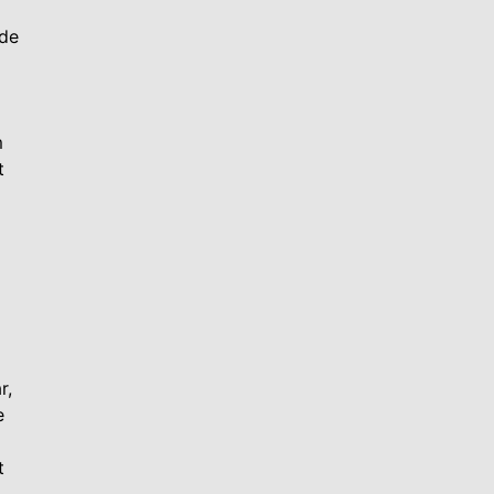
nde
m
t
r,
e
t