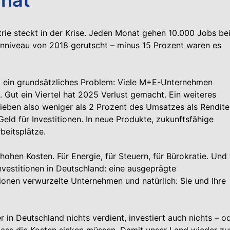
trie steckt in der Krise. Jeden Monat gehen 10.000 Jobs be
senniveau von 2018 gerutscht – minus 15 Prozent waren es
lem ein grundsätzliches Problem: Viele M+E-Unternehmen
 Gut ein Viertel hat 2025 Verlust gemacht. Ein weiteres
blieben also weniger als 2 Prozent des Umsatzes als Rendite
eld für Investitionen. In neue Produkte, zukunftsfähige
beitsplätze.
 hohen Kosten. Für Energie, für Steuern, für Bürokratie. Und 
nvestitionen in Deutschland: eine ausgeprägte
gionen verwurzelte Unternehmen und natürlich: Sie und Ihre
in Deutschland nichts verdient, investiert auch nichts – o
 dass die Kosten sinken müssen. Damit unser Land wieder z