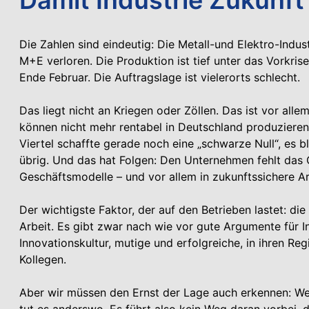
Die Zahlen sind eindeutig: Die Metall-und Elektro-Indus
M+E verloren. Die Produktion ist tief unter das Vorkri
Ende Februar. Die Auftragslage ist vielerorts schlecht.
Das liegt nicht an Kriegen oder Zöllen. Das ist vor al
können nicht mehr rentabel in Deutschland produzieren.
Viertel schaffte gerade noch eine „schwarze Null“, es 
übrig. Und das hat Folgen: Den Unternehmen fehlt das G
Geschäftsmodelle – und vor allem in zukunftssichere Ar
Der wichtigste Faktor, der auf den Betrieben lastet: die
Arbeit. Es gibt zwar nach wie vor gute Argumente für I
Innovationskultur, mutige und erfolgreiche, in ihren Re
Kollegen.
Aber wir müssen den Ernst der Lage auch erkennen: Wer 
tut es anderswo. Es führt also kein Weg daran vorbei,