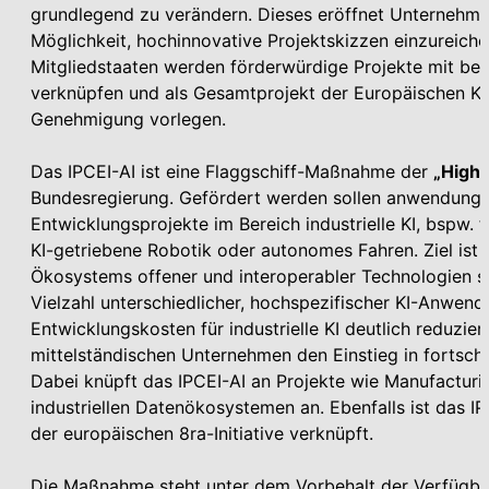
grundlegend zu verändern. Dieses eröffnet Unternehme
Möglichkeit, hochinnovative Projektskizzen einzureiche
Mitgliedstaaten werden förderwürdige Projekte mit be
verknüpfen und als Gesamtprojekt der Europäischen Kom
Genehmigung vorlegen.
Das IPCEI-AI ist eine Flaggschiff-Maßnahme der
„High
Bundesregierung. Gefördert werden sollen anwendung
Entwicklungsprojekte im Bereich industrielle KI, bspw.
KI-getriebene Robotik oder autonomes Fahren. Ziel ist
Ökosystems offener und interoperabler Technologien so
Vielzahl unterschiedlicher, hochspezifischer KI-Anwend
Entwicklungskosten für industrielle KI deutlich reduzie
mittelständischen Unternehmen den Einstieg in fortschri
Dabei knüpft das IPCEI-AI an Projekte wie Manufactur
industriellen Datenökosystemen an. Ebenfalls ist das 
der europäischen 8ra-Initiative verknüpft.
Die Maßnahme steht unter dem Vorbehalt der Verfügbar