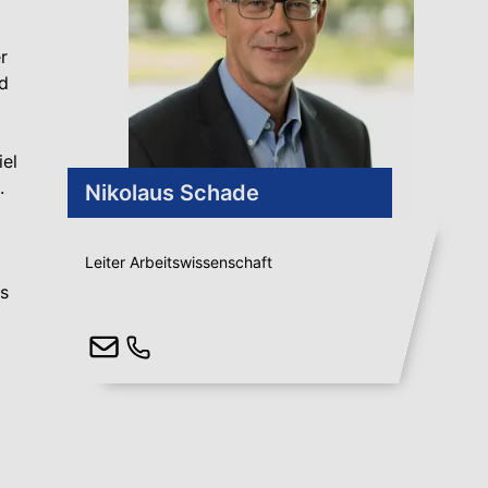
r
d
iel
.
Nikolaus Schade
Leiter Arbeitswissenschaft
s