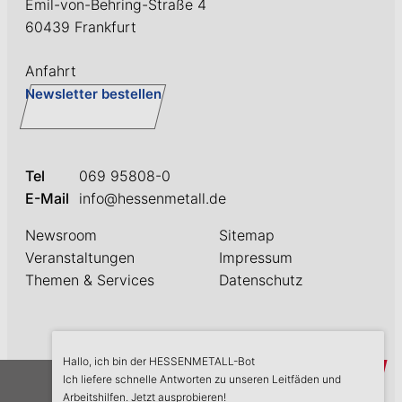
Emil-von-Behring-Straße 4
60439 Frankfurt
Anfahrt
Newsletter bestellen
Tel
069 95808-0
E-Mail
info@hessenmetall.de
Newsroom
Sitemap
Veranstaltungen
Impressum
Themen & Services
Datenschutz
Hallo, ich bin der HESSENMETALL-Bot
askME
Ich liefere schnelle Antworten zu unseren Leitfäden und
Arbeitshilfen. Jetzt ausprobieren!