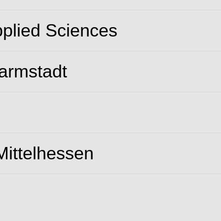
pplied Sciences
Darmstadt
ittelhessen