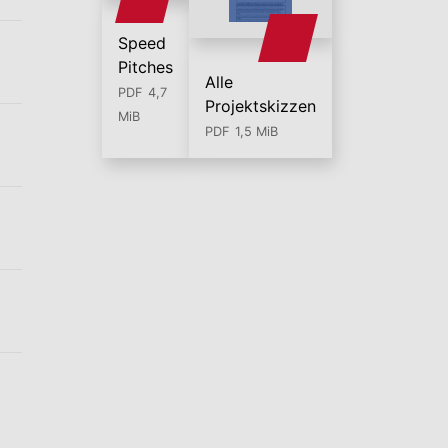
Speed
Pitches
Alle
PDF
4,7
Projektskizzen
MiB
PDF
1,5 MiB